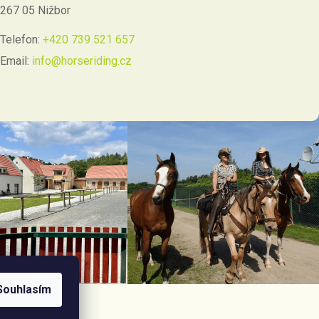
267 05 Nižbor
Telefon:
+420 739 521 657
Email:
info@horseriding.cz
Souhlasím