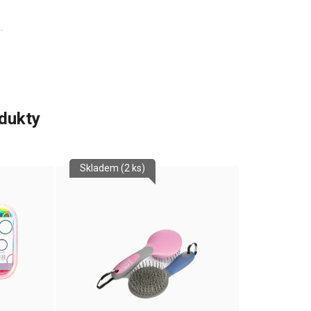
.
odukty
Skladem
(2 ks)