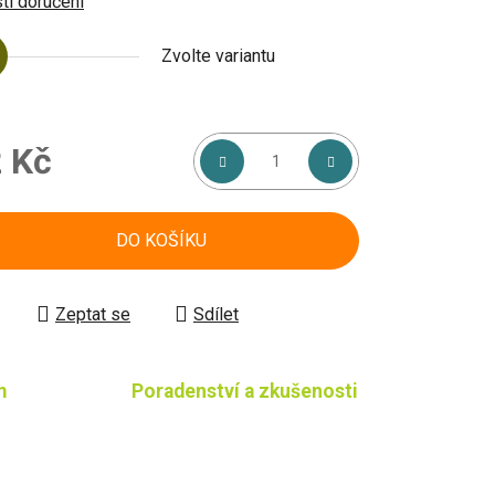
i doručení
Zvolte variantu
 Kč
á cena:
DO KOŠÍKU
Zeptat se
Sdílet
m
Poradenství a zkušenosti