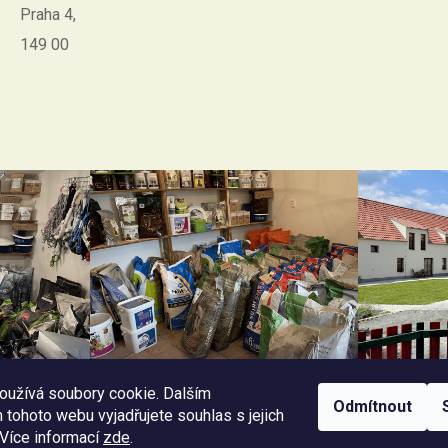
Praha 4,
149 00
oužívá soubory cookie. Dalším
Odmítnout
tohoto webu vyjadřujete souhlas s jejich
 Více informací
zde
.
Facebook Horseriding
Instagram Horseriding