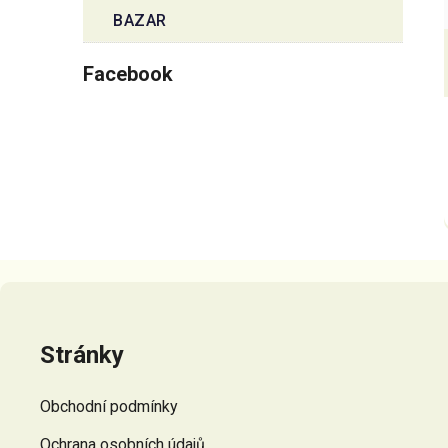
BAZAR
Facebook
Z
á
p
Stránky
a
t
Obchodní podmínky
í
Ochrana osobních údajů