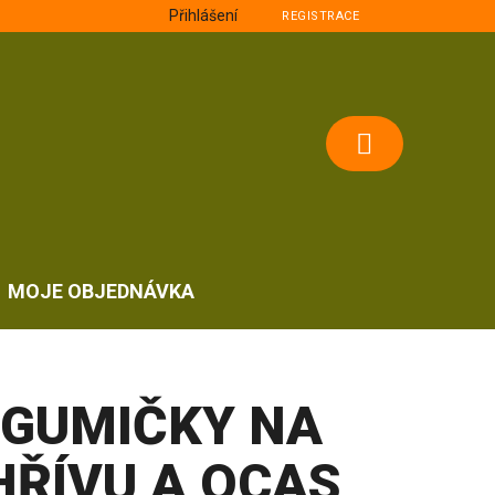
Přihlášení
REGISTRACE
NÁKUPNÍ
KOŠÍK
MOJE OBJEDNÁVKA
GUMIČKY NA
HŘÍVU A OCAS