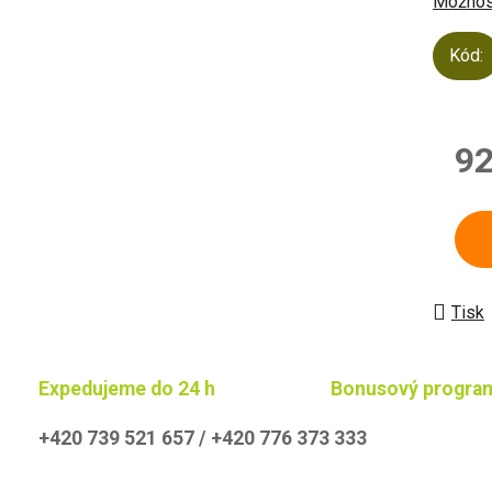
Možnost
Kód:
92
Měrn
Tisk
Expedujeme do 24 h
Bonusový progra
+420 739 521 657 / +420 776 373 333