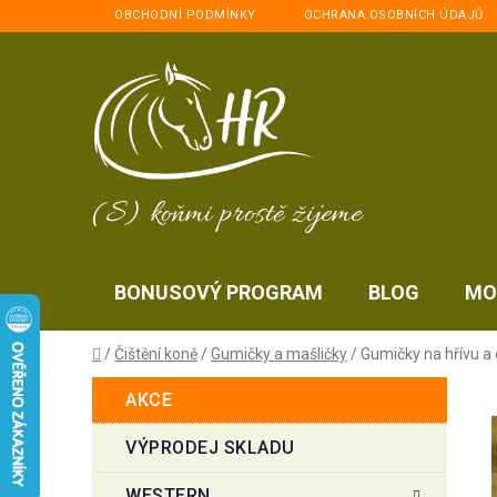
Přejít
OBCHODNÍ PODMÍNKY
OCHRANA OSOBNÍCH ÚDAJŮ
na
obsah
(S) koňmi prostě žijeme
BONUSOVÝ PROGRAM
BLOG
MO
Domů
/
Čištění koně
/
Gumičky a mašličky
/
Gumičky na hřívu a
P
K
Přeskočit
AKCE
a
kategorie
o
t
s
VÝPRODEJ SKLADU
e
t
g
WESTERN