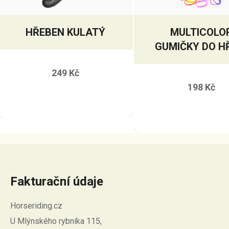
HŘEBEN KULATÝ
MULTICOLO
GUMIČKY DO H
S KRABIČKO
249 Kč
198 Kč
Fakturační údaje
Horseriding.cz
U Mlýnského rybníka 115,