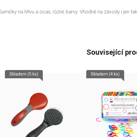
Gumičky na hřívu a ocas, různé barvy. Vhodné na závody i jen tak
Související pr
Skladem
(5 ks)
Skladem
(4 ks)