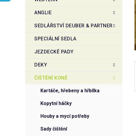
r
o
a
r
ANGLIE
i
n
e
n
SEDLÁŘSTVÍ DEUBER & PARTNER
í
SPECIÁLNÍ SEDLA
p
a
JEZDECKÉ PADY
n
e
DEKY
l
ČIŠTĚNÍ KONĚ
kartáče, hřebeny a hřbílka
kopytní háčky
houby a mycí potřeby
sady čištění