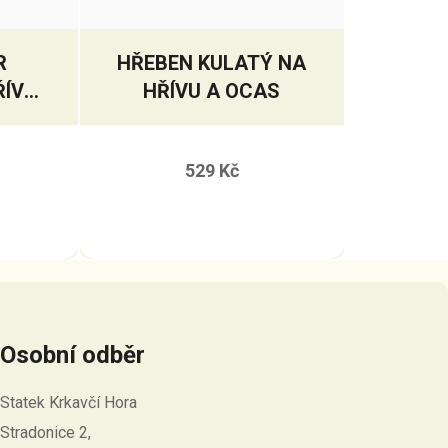
R
HŘEBEN KULATÝ NA
ŘÍVY
HŘÍVU A OCAS
U
529 Kč
Osobní odběr
Statek Krkavčí Hora
Stradonice 2,