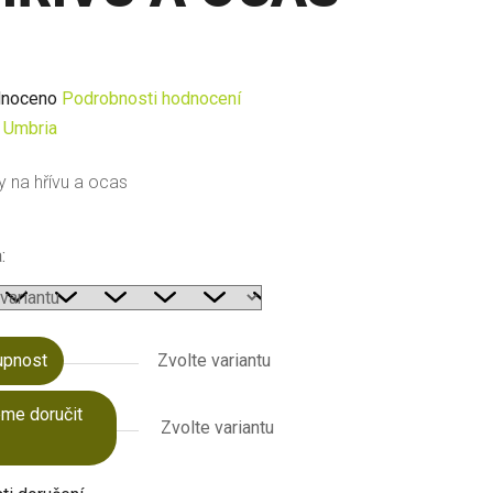
né
noceno
Podrobnosti hodnocení
ení
:
Umbria
u
 na hřívu a ocas
:
ek.
upnost
Zvolte variantu
me doručit
Zvolte variantu