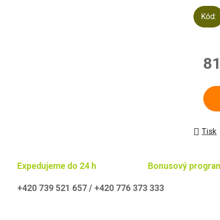
Kód:
81
Měrn
Tisk
Expedujeme do 24 h
Bonusový progra
+420 739 521 657 / +420 776 373 333