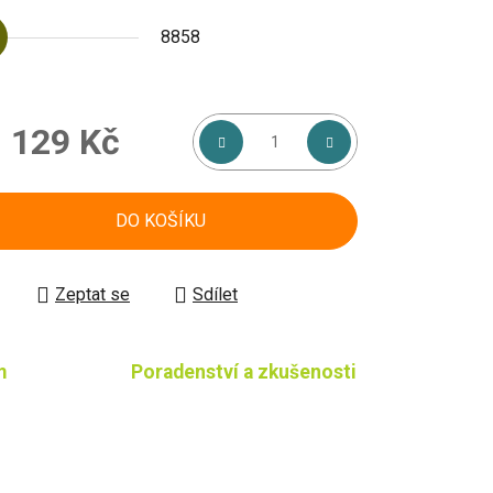
8858
 129 Kč
á cena:
DO KOŠÍKU
Zeptat se
Sdílet
m
Poradenství a zkušenosti