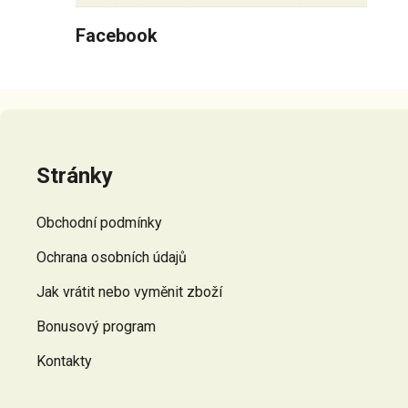
Facebook
Z
á
p
Stránky
a
t
Obchodní podmínky
í
Ochrana osobních údajů
Jak vrátit nebo vyměnit zboží
Bonusový program
Kontakty