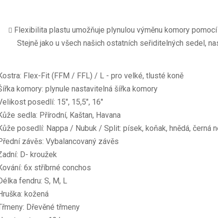
Flexibilita plastu umožňuje plynulou výměnu komory pomocí
Stejně jako u všech našich ostatních seřiditelných sedel, 
Kostra: Flex-Fit (FFM / FFL) / L - pro velké, tlusté koně

Šířka komory: plynule nastavitelná šířka komory

Velikost posedlí: 15″, 15,5″, 16″

Kůže sedla: Přírodní, Kaštan, Havana

Kůže posedlí: Nappa / Nubuk / Split: písek, koňak, hnědá, černá ne
Přední závěs: Vybalancovaný závěs
Zadní: D- kroužek 

Kování: 6x stříbrné conchos

Délka fendru: S, M, L

Hruška: 
kožená
Třmeny: D
řevěné třmeny
