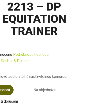
2213 – DP
EQUITATION
TRAINER
né
noceno
Podrobnosti hodnocení
ení
:
Deuber & Partner
u
ové sedlo s plně nastavitelnou komorou. 
upnost
Na objednávku
ek.
i doručení