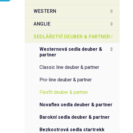
e
t
g
WESTERN
r
o
a
r
ANGLIE
i
n
e
n
SEDLÁŘSTVÍ DEUBER & PARTNER
í
westernová sedla deuber &
p
partner
a
n
classic line deuber & partner
e
pro-line deuber & partner
l
flexfit deuber & partner
novaflex sedla deuber & partner
barokní sedla deuber & partner
bezkostrová sedla startrekk