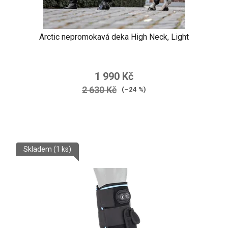
Arctic nepromokavá deka High Neck, Light
1 990 Kč
2 630 Kč
(–24 %)
Skladem
(1 ks)