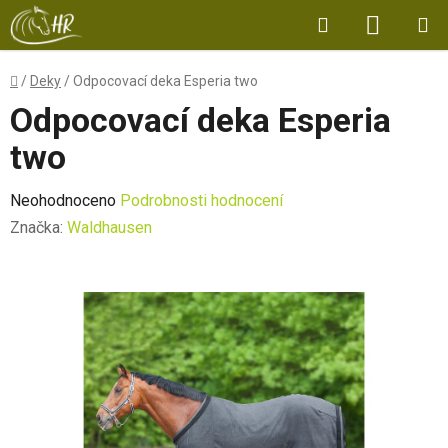
Přejít
Hledat
NÁKUP
na
obsah
KOŠÍK
Domů
/
Deky
/
Odpocovací deka Esperia two
Odpocovací deka Esperia
two
Průměrné
Neohodnoceno
Podrobnosti hodnocení
hodnocení
Značka:
Waldhausen
produktu
je
0,0
z
5
hvězdiček.