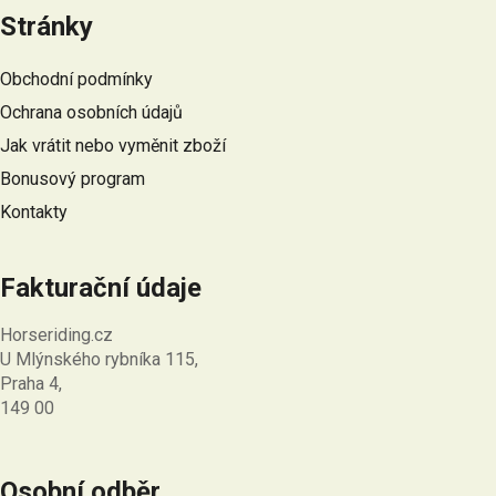
á
Stránky
p
a
Obchodní podmínky
t
Ochrana osobních údajů
í
Jak vrátit nebo vyměnit zboží
Bonusový program
Kontakty
Fakturační údaje
Horseriding.cz
U Mlýnského rybníka 115,
Praha 4,
149 00
Osobní odběr