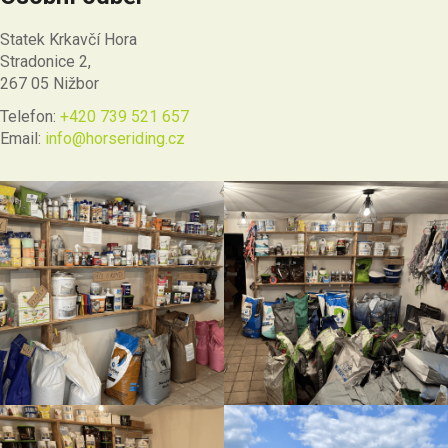
Statek Krkavčí Hora
Stradonice 2,
267 05 Nižbor
Telefon:
+420 739 521 657
Email:
info@horseriding.cz