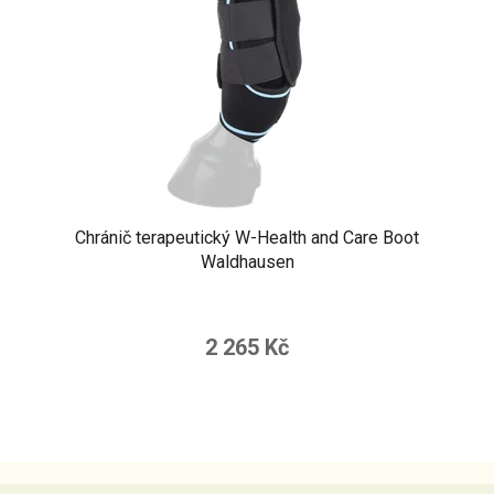
Chránič terapeutický W-Health and Care Boot
Waldhausen
2 265 Kč
Z