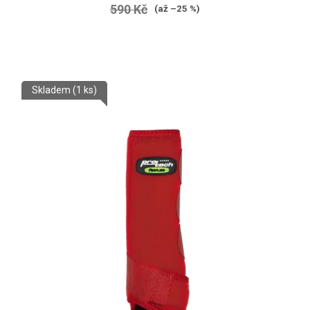
590 Kč
(až –25 %)
Skladem
(1 ks)