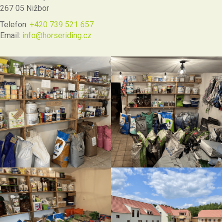
267 05 Nižbor
Telefon:
+420 739 521 657
Email:
info@horseriding.cz