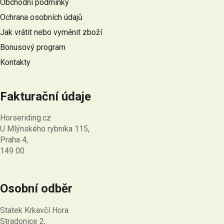
Obchodní podmínky
t
Ochrana osobních údajů
í
Jak vrátit nebo vyměnit zboží
Bonusový program
Kontakty
Fakturační údaje
Horseriding.cz
U Mlýnského rybníka 115,
Praha 4,
149 00
Osobní odběr
Statek Krkavčí Hora
Stradonice 2,