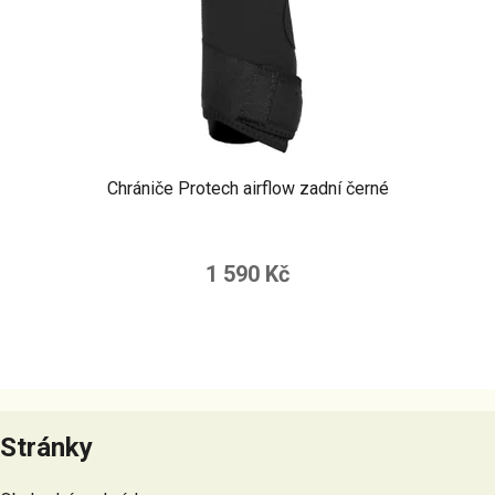
Chrániče Protech airflow zadní černé
1 590 Kč
Z
á
Stránky
p
a