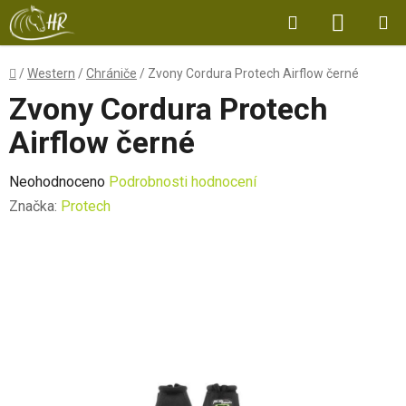
Přejít
Hledat
NÁKUP
na
obsah
KOŠÍK
Domů
/
Western
/
Chrániče
/
Zvony Cordura Protech Airflow černé
Zvony Cordura Protech
Airflow černé
Průměrné
Neohodnoceno
Podrobnosti hodnocení
hodnocení
Značka:
Protech
produktu
je
0,0
z
5
hvězdiček.