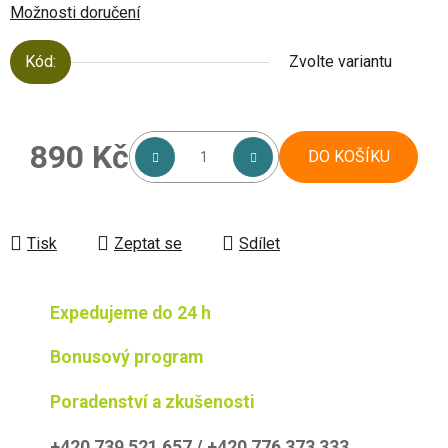
Možnosti doručení
Kód:
Zvolte variantu
890 Kč
DO KOŠÍKU
Měrná cena:
Tisk
Zeptat se
Sdílet
Expedujeme do 24 h
Bonusový program
Poradenství a zkušenosti
+420 739 521 657 / +420 776 373 333