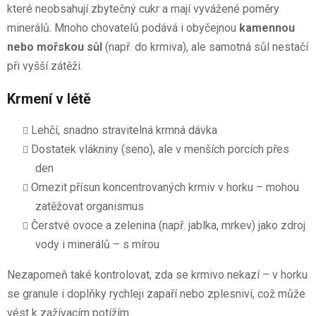
které neobsahují zbytečný cukr a mají vyvážené poměry
minerálů. Mnoho chovatelů podává i obyčejnou
kamennou
nebo mořskou sůl
(např. do krmiva), ale samotná sůl nestačí
při vyšší zátěži.
Krmení v létě
Lehčí, snadno stravitelná krmná dávka
Dostatek vlákniny (seno), ale v menších porcích přes
den
Omezit přísun koncentrovaných krmiv v horku – mohou
zatěžovat organismus
Čerstvé ovoce a zelenina (např. jablka, mrkev) jako zdroj
vody i minerálů – s mírou
Nezapomeň také kontrolovat, zda se krmivo nekazí – v horku
se granule i doplňky rychleji zapaří nebo zplesniví, což může
vést k zažívacím potížím.