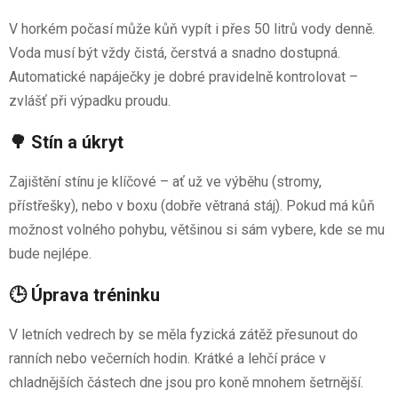
V horkém počasí může kůň vypít i přes 50 litrů vody denně.
Voda musí být vždy čistá, čerstvá a snadno dostupná.
Automatické napáječky je dobré pravidelně kontrolovat –
zvlášť při výpadku proudu.
🌳 Stín a úkryt
Zajištění stínu je klíčové – ať už ve výběhu (stromy,
přístřešky), nebo v boxu (dobře větraná stáj). Pokud má kůň
možnost volného pohybu, většinou si sám vybere, kde se mu
bude nejlépe.
🕒 Úprava tréninku
V letních vedrech by se měla fyzická zátěž přesunout do
ranních nebo večerních hodin. Krátké a lehčí práce v
chladnějších částech dne jsou pro koně mnohem šetrnější.