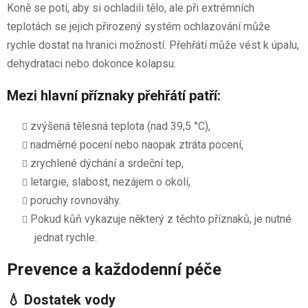
Koně se potí, aby si ochladili tělo, ale při extrémních
teplotách se jejich přirozený systém ochlazování může
rychle dostat na hranici možností. Přehřátí může vést k úpalu,
dehydrataci nebo dokonce kolapsu.
Mezi hlavní příznaky přehřátí patří:
zvýšená tělesná teplota (nad 39,5 °C),
nadměrné pocení nebo naopak ztráta pocení,
zrychlené dýchání a srdeční tep,
letargie, slabost, nezájem o okolí,
poruchy rovnováhy.
Pokud kůň vykazuje některý z těchto příznaků, je nutné
jednat rychle.
Prevence a každodenní péče
💧 Dostatek vody