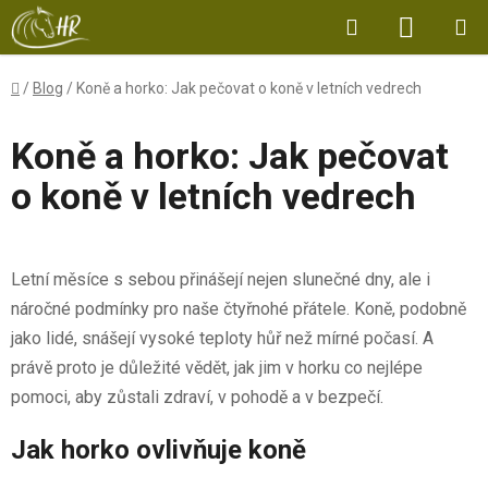
Přejít
Hledat
NÁKUP
na
obsah
KOŠÍK
Domů
/
Blog
/
Koně a horko: Jak pečovat o koně v letních vedrech
Koně a horko: Jak pečovat
o koně v letních vedrech
Letní měsíce s sebou přinášejí nejen slunečné dny, ale i
náročné podmínky pro naše čtyřnohé přátele. Koně, podobně
jako lidé, snášejí vysoké teploty hůř než mírné počasí. A
právě proto je důležité vědět, jak jim v horku co nejlépe
pomoci, aby zůstali zdraví, v pohodě a v bezpečí.
Jak horko ovlivňuje koně