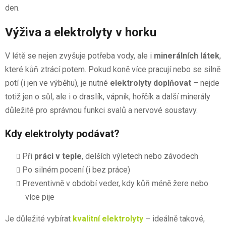
den.
Výživa a elektrolyty v horku
V létě se nejen zvyšuje potřeba vody, ale i
minerálních látek
,
které kůň ztrácí potem. Pokud koně více pracují nebo se silně
potí (i jen ve výběhu), je nutné
elektrolyty doplňovat
– nejde
totiž jen o sůl, ale i o draslík, vápník, hořčík a další minerály
důležité pro správnou funkci svalů a nervové soustavy.
Kdy elektrolyty podávat?
Při
práci v teple
, delších výletech nebo závodech
Po silném pocení (i bez práce)
Preventivně v období veder, kdy kůň méně žere nebo
více pije
Je důležité vybírat
kvalitní elektrolyty
– ideálně takové,