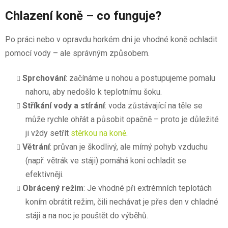
Chlazení koně – co funguje?
Po práci nebo v opravdu horkém dni je vhodné koně ochladit
pomocí vody – ale správným způsobem.
Sprchování
: začínáme u nohou a postupujeme pomalu
nahoru, aby nedošlo k teplotnímu šoku.
Stříkání vody a stírání
: voda zůstávající na těle se
může rychle ohřát a působit opačně – proto je důležité
ji vždy setřít
stěrkou na koně
.
Větrání
: průvan je škodlivý, ale mírný pohyb vzduchu
(např. větrák ve stáji) pomáhá koni ochladit se
efektivněji.
Obrácený režim
: Je vhodné při extrémních teplotách
koním obrátit režim, čili nechávat je přes den v chladné
stáji a na noc je pouštět do výběhů.