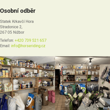
Osobní odběr
Statek Krkavčí Hora
Stradonice 2,
267 05 Nižbor
Telefon:
+420 739 521 657
Email:
info@horseriding.cz