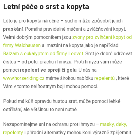
Letní péče o srst a kopyta
Léto je pro kopyta náročné – sucho může způsobit jejich
praskání
. Pomáhá pravidelné máčení a zvláčňování kopyt.
Velmi dobrým pomocníkem jsou
zvony pro zvlhčení kopyt od
firmy Waldhausen
a mazání na kopyta jako je například
Balzám s eukalyptem od firmy Leovet
. Srst je dobré udržovat
čistou – od potu, prachu i hmyzu. Proti hmyzu vám může
pomoci r
epelent ve spreji či gelu
. U nás na
www.horseriding.cz
máme širokou nabídku
repelentů
, které
Vám v tomto nelítostným boji mohou pomoci.
Pokud má kůň opravdu hustou srst, může pomoci lehké
ostříhání, ale většinou to není nutné.
Nezapomínejme ani na ochranu proti hmyzu –
masky, deky,
repelenty
i přírodní alternativy mohou koni výrazně zpříjemnit