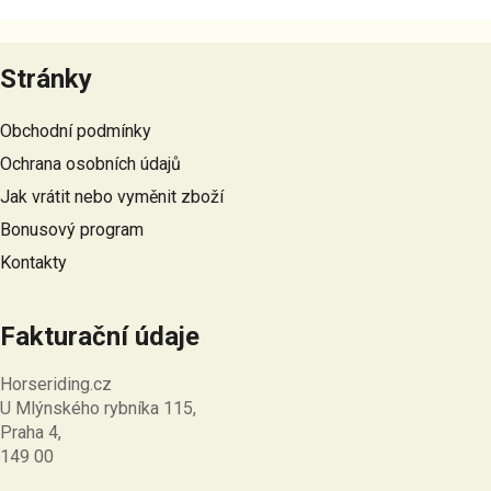
Z
á
Stránky
p
a
Obchodní podmínky
t
Ochrana osobních údajů
í
Jak vrátit nebo vyměnit zboží
Bonusový program
Kontakty
Fakturační údaje
Horseriding.cz
U Mlýnského rybníka 115,
Praha 4,
149 00