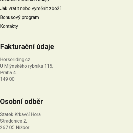
í
Jak vrátit nebo vyměnit zboží
Bonusový program
Kontakty
Fakturační údaje
Horseriding.cz
U Mlýnského rybníka 115,
Praha 4,
149 00
Osobní odběr
Statek Krkavčí Hora
Stradonice 2,
267 05 Nižbor