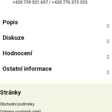
+420 739 521 657 / +420 776 373 333
Popis
Diskuze
Hodnocení
Ostatní informace
Z
á
Stránky
p
a
Obchodní podmínky
t
Ochrana osobních údajů