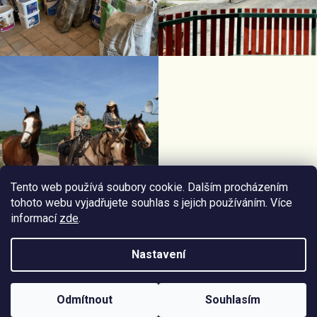
Tento web používá soubory cookie. Dalším procházením
tohoto webu vyjadřujete souhlas s jejich používáním. Více
informací
zde
.
Facebook Horseriding
Instagram Horseriding
Nastavení
Vytvořil
Štefan Mazáň
na
Shoptetu
Odmítnout
Souhlasím
Copyright 2026
Jezdecké potřeby Horseriding
. Všechna práva