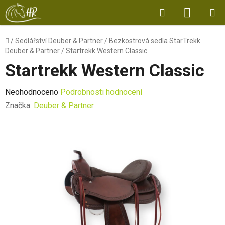
Přejít
Hledat
NÁKUP
na
obsah
KOŠÍK
Domů
/
Sedlářství Deuber & Partner
/
Bezkostrová sedla StarTrekk
Deuber & Partner
/
Startrekk Western Classic
Startrekk Western Classic
Průměrné
Neohodnoceno
Podrobnosti hodnocení
hodnocení
Značka:
Deuber & Partner
produktu
je
0,0
z
5
hvězdiček.