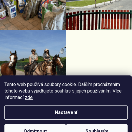
Tento web používá soubory cookie. Dalším procházením
tohoto webu vyjadřujete souhlas s jejich používáním. Více
informací
zde
.
Facebook Horseriding
Instagram Horseriding
Nastavení
Vytvořil
Štefan Mazáň
na
Shoptetu
Odmítnout
Souhlasím