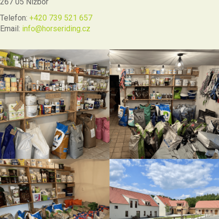
267 05 Nižbor
Telefon:
+420 739 521 657
Email:
info@horseriding.cz