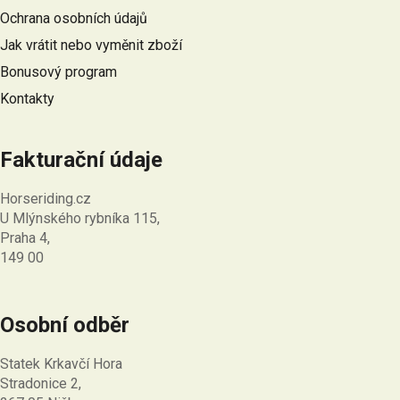
t
Ochrana osobních údajů
í
Jak vrátit nebo vyměnit zboží
Bonusový program
Kontakty
Fakturační údaje
Horseriding.cz
U Mlýnského rybníka 115,
Praha 4,
149 00
Osobní odběr
Statek Krkavčí Hora
Stradonice 2,