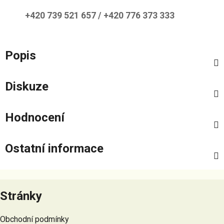
+420 739 521 657 / +420 776 373 333
Popis
Diskuze
Hodnocení
Ostatní informace
Z
á
Stránky
p
a
Obchodní podmínky