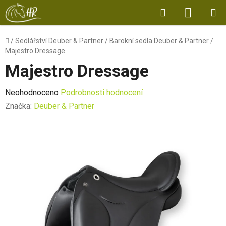
Přejít
Hledat
NÁKUP
na
obsah
KOŠÍK
Domů
/
Sedlářství Deuber & Partner
/
Barokní sedla Deuber & Partner
/
Majestro Dressage
Majestro Dressage
Průměrné
Neohodnoceno
Podrobnosti hodnocení
hodnocení
Značka:
Deuber & Partner
produktu
je
0,0
z
5
hvězdiček.