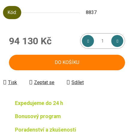
Kód:
8837
94 130 Kč
Měrná cena:
DO KOŠÍKU
Tisk
Zeptat se
Sdílet
Expedujeme do 24 h
Bonusový program
Poradenství a zkušenosti