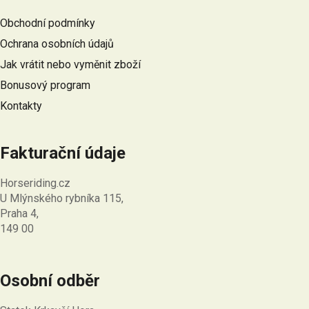
a
Obchodní podmínky
t
Ochrana osobních údajů
í
Jak vrátit nebo vyměnit zboží
Bonusový program
Kontakty
Fakturační údaje
Horseriding.cz
U Mlýnského rybníka 115,
Praha 4,
149 00
Osobní odběr