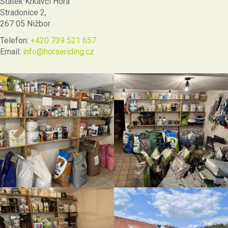
Statek Krkavčí Hora
Stradonice 2,
267 05 Nižbor
Telefon:
+420 739 521 657
Email:
info@horseriding.cz