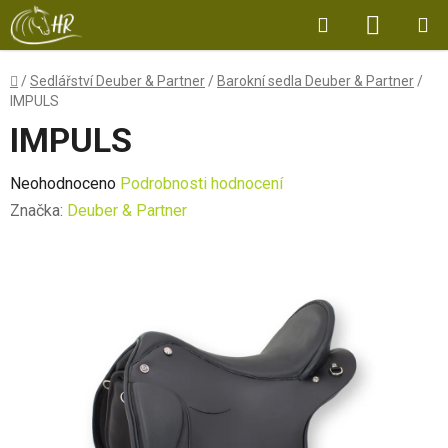
Přejít
Hledat
NÁKUP
na
obsah
KOŠÍK
Domů
/
Sedlářství Deuber & Partner
/
Barokní sedla Deuber & Partner
/
IMPULS
IMPULS
Průměrné
Neohodnoceno
Podrobnosti hodnocení
hodnocení
Značka:
Deuber & Partner
produktu
je
0,0
z
5
hvězdiček.